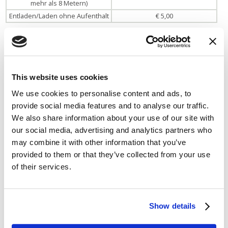
mehr als 8 Metern)
Entladen/Laden ohne Aufenthalt
€ 5,00
Der
Stromverbrauch
ist von den Gebühren ausgeschlossen und
beträgt € 0,60 kWh.
Es gibt eine
Kurtaxe
von € 0,50 pro Person/Nacht, wie von der
This website uses cookies
Gemeinde Desenzano del Garda verlangt.
Wir akzeptieren keine Buchungen
.
We use cookies to personalise content and ads, to
provide social media features and to analyse our traffic.
Ganzjährig geöffnet
We also share information about your use of our site with
our social media, advertising and analytics partners who
Zeitraum
Öffnungszeiten
may combine it with other information that you’ve
Mai - Jun - Jul - Aug - Sept
08:00 - 12:30
13:30 - 22:00
provided to them or that they’ve collected from your use
Okt - Mar - Apr
08:00 - 12:30
of their services.
13:30 - 21:00
Nov - Dez - Jan - Feb
08:00 - 12:30
13:30 - 20:00
Show details
Informationsanfrage